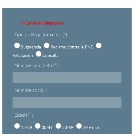
(*) Campos Obligatorios
Tipo de Requerimiento (*) :
Sugerencia
Reclamo contra la FNE
Felicitación
Consulta
Nombre completo (*) :
Nombre social :
Edad (*) :
15-29
30-49
50-69
70 y más