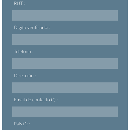
RUT :
Digito verificador:
Teléfono :
Dirección :
Email de contacto (*) :
País (*) :