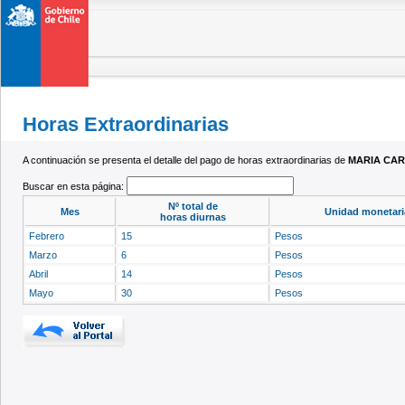
Horas Extraordinarias
A continuación se presenta el detalle del pago de horas extraordinarias de
MARIA CAR
Buscar en esta página:
Nº total de
Mes
Unidad monetari
horas diurnas
Febrero
15
Pesos
Marzo
6
Pesos
Abril
14
Pesos
Mayo
30
Pesos