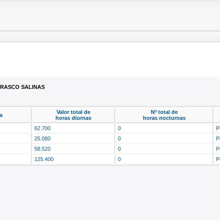
RASCO SALINAS
Valor total de
Nº total de
a
horas diurnas
horas nocturnas
62.700
0
P
25.080
0
P
58.520
0
P
125.400
0
P