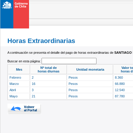
Horas Extraordinarias
A continuación se presenta el detalle del pago de horas extraordinarias de
SANTIAGO 
Buscar en esta página:
Nº total de
Valor t
Mes
Unidad monetaria
horas diurnas
horas d
Febrero
2
Pesos
8.360
Marzo
16
Pesos
66.880
Abril
3
Pesos
12.540
Mayo
21
Pesos
87.780