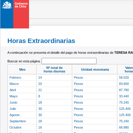
Horas Extraordinarias
A continuación se presenta el detalle del pago de horas extraordinarias de
TERESA RA
Buscar en esta página:
Nº total de
Valor
Mes
Unidad monetaria
horas diurnas
horas
Febrero
14
Pesos
58.520
Marzo
20
Pesos
83.600
Abril
21
Pesos
87.780
Mayo
8
Pesos
33.440
Junio
18
Pesos
75.240
Julio
30
Pesos
125.400
Agosto
30
Pesos
125.400
Septiembre
18
Pesos
75.240
Octubre
16
Pesos
66.880