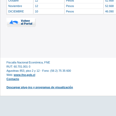
Octubre
12
Pesos
52.668
Noviembre
12
Pesos
52.668
DICIEMBRE
10
Pesos
46.090
Fiscalía Nacional Económica, FNE
RUT: 60.701.001-3
Agustinas 853, piso 2 y 12 - Fono: (56 2) 75 35 600
Web:
www.fne.gob.cl
Contacto
Descargar plug-ins y programas de visualización