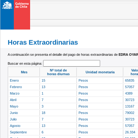
Horas Extraordinarias
A continuación se presenta el detalle del pago de horas extraordinarias de
EDRA OYA
Buscar en esta página:
Nº total de
Valo
Mes
Unidad monetaria
horas diurnas
hora
Enero
15
Pesos
65835
Febrero
13
Pesos
57057
Marzo
1
Pesos
4389
Abril
7
Pesos
30723
Mayo
3
Pesos
13167
Junio
18
Pesos
79002
Julio
7
Pesos
30723
Agosto
13
Pesos
57057
Septiembre
6
Pesos
26.334