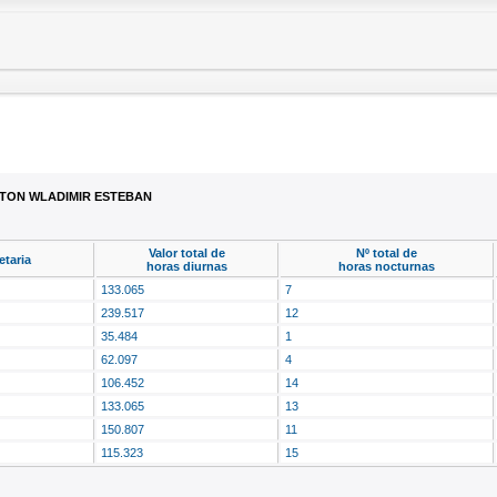
TON WLADIMIR ESTEBAN
Valor total de
Nº total de
taria
horas diurnas
horas nocturnas
133.065
7
239.517
12
35.484
1
62.097
4
106.452
14
133.065
13
150.807
11
115.323
15