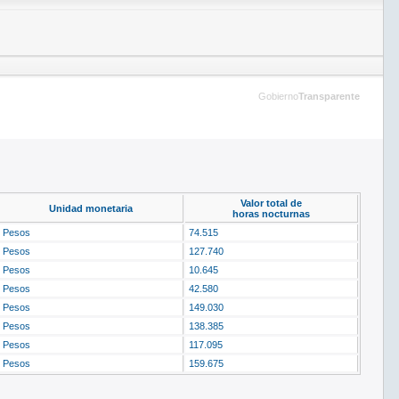
Gobierno
Transparente
Valor total de
Unidad monetaria
horas nocturnas
Pesos
74.515
Pesos
127.740
Pesos
10.645
Pesos
42.580
Pesos
149.030
Pesos
138.385
Pesos
117.095
Pesos
159.675