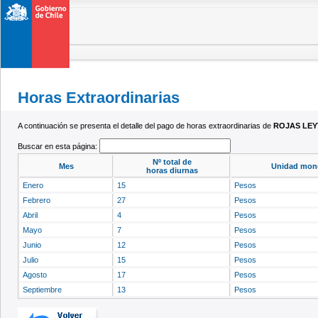
Horas Extraordinarias
A continuación se presenta el detalle del pago de horas extraordinarias de
ROJAS LEY
Buscar en esta página:
Nº total de
Mes
Unidad mone
horas diurnas
Enero
15
Pesos
Febrero
27
Pesos
Abril
4
Pesos
Mayo
7
Pesos
Junio
12
Pesos
Julio
15
Pesos
Agosto
17
Pesos
Septiembre
13
Pesos