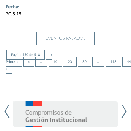
Fecha:
30.5.19
EVENTOS PASADOS
Pagina 450 de 518
«
Primera
«
...
10
20
30
...
448
44
»