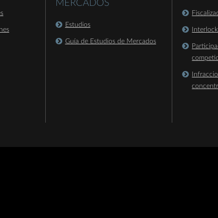
MERCADOS
es
Fiscaliz
Estudios
nes
Interloc
Guía de Estudios de Mercados
Particip
competi
Infracci
concent