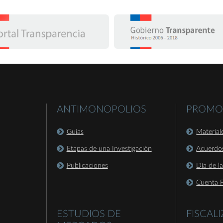
ANTIMONOPOLIOS
PROMO
Guías
Material
Etapas de una Investigación
Acuerdo
Publicaciones
Día de l
Cuenta P
ESTUDIOS DE
FISCAL