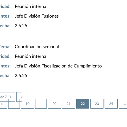
vidad:
Reunión interna
entes:
Jefe División Fusiones
echa:
2.6.25
Tema:
Coordinación semanal
vidad:
Reunión interna
entes:
Jefa División Fiscalización de Cumplimiento
echa:
2.6.25
 de 713
«
«
...
10
...
20
21
22
23
24
...