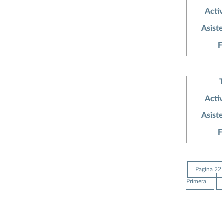
Acti
Asist
F
Acti
Asist
F
Pagina 22
Primera