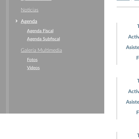
Noticias
Agenda
Agenda Fiscal
Acti
Agenda Subfiscal
Asist
Galería Multimedia
F
Fotos
Videos
Acti
Asist
F