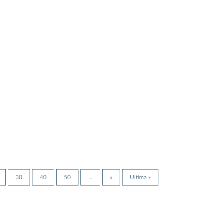
30
40
50
...
»
Ultima »