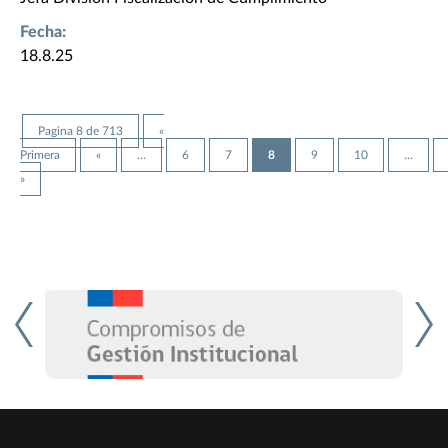
Fecha:
18.8.25
Pagina 8 de 713
«
Primera
«
...
6
7
8
9
10
...
»