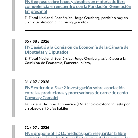
FNE expuso sobre focos y desafíos en materia de libre
competencia en encuentro con la Fundación Generación
Empresarial
El Fiscal Nacional Económico, Jorge Grunberg, participó hoy en
un encuentro con directores y gerentes
05 / 08 / 2026
FNE asistió a la Comisión de Economía de la Cámara de
Diputadas y Diputados
El Fiscal Nacional Económico, Jorge Grunberg, asistió ayer a la
Comisión de Economía, Fomento; Micro,
31 / 07 / 2026
FNE extiende a Fase 2 investigación sobre asociación
entre las productoras y procesadoras de carne de cerdo
Coexca y Comafri
La Fiscalía Nacional Económica (FNE) decidió extender hasta por
un plazo de 90 días hábiles
31 / 07 / 2026
FNE propone al TDLC medidas para resguardar la libre