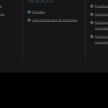
MERCADOS
es
Fiscaliz
Estudios
nes
Interloc
Guía de Estudios de Mercados
Particip
competi
Infracci
concent