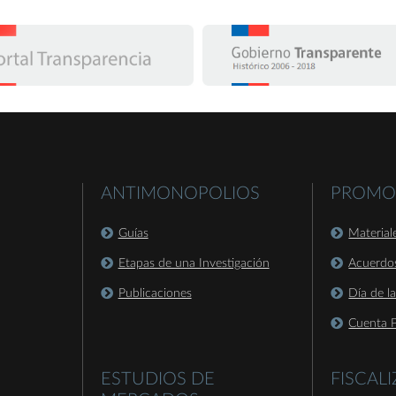
ANTIMONOPOLIOS
PROMO
Guías
Material
Etapas de una Investigación
Acuerdo
Publicaciones
Día de l
Cuenta P
ESTUDIOS DE
FISCAL