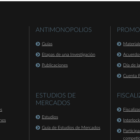
ANTIMONOPOLIOS
PROMO
Guías
Material
Etapas de una Investigación
Acuerdo
Publicaciones
Día de l
Cuenta P
ESTUDIOS DE
FISCAL
MERCADOS
es
Fiscaliz
Estudios
nes
Interloc
Guía de Estudios de Mercados
Particip
competi