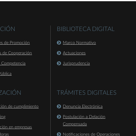
CIÓN
BIBLIOTECA DIGITAL
es de Promoción
Marco Normativo
s de Cooperación
Actuaciones
a Competencia
Jurisprudencia
ública
IZACIÓN
TRÁMITES DIGITALES
ación de cumplimiento
Denuncia Electrónica
king
Postulación a Delación
Compensada
ación en empresas
doras
Notificaciones de Operaciones