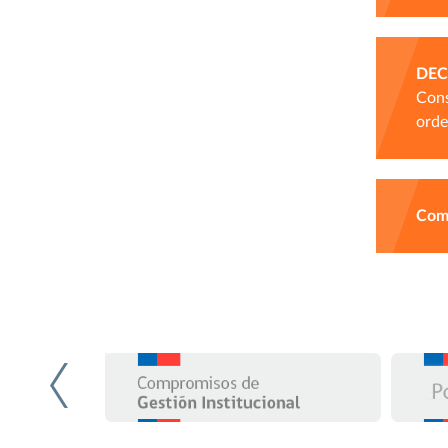
DEC
Cons
orde
Comu