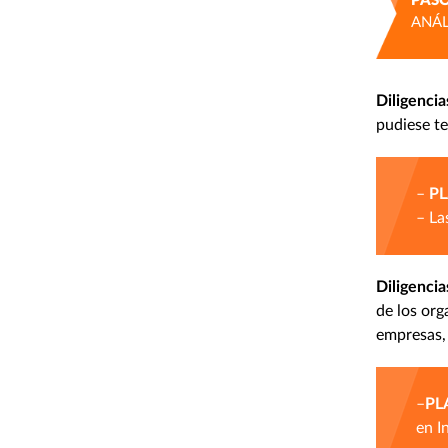
PASO
ANÁL
Diligencia
pudiese t
–
PL
– La
Diligenci
de los org
empresas, 
–
PL
en I