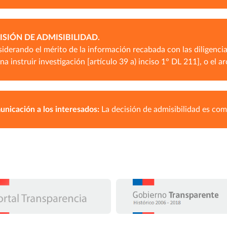
ISIÓN DE ADMISIBILIDAD.
iderando el mérito de la información recabada con las diligencias
na instruir investigación [artículo 39 a) inciso 1° DL 211], o el 
nicación a los interesados:
La decisión de admisibilidad es co