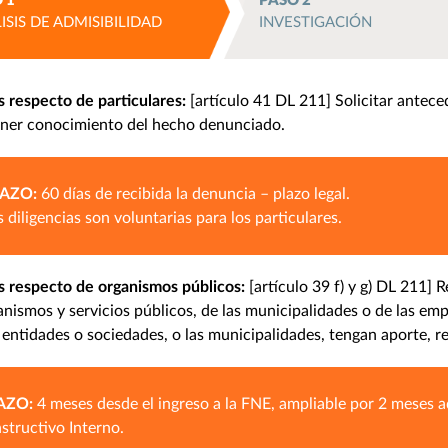
 1
PASO 2
ISIS DE ADMISIBILIDAD
INVESTIGACIÓN
s respecto de particulares:
[artículo 41 DL 211] Solicitar antece
ener conocimiento del hecho denunciado.
AZO:
60 días de recibida la denuncia – plazo legal.
s diligencias son voluntarias para los particulares.
as respecto de organismos públicos:
[artículo 39 f) y g) DL 211]
anismos y servicios públicos, de las municipalidades o de las em
entidades o sociedades, o las municipalidades, tengan aporte, r
AZO:
4 meses desde el ingreso a la FNE, ampliable por 2 meses ad
nstructivo Interno.