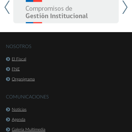
NOSOTROS
El Fiscal
FNE
Organigrama
COMUNICACIONES
Noticias
Agenda
Galería Multimedia