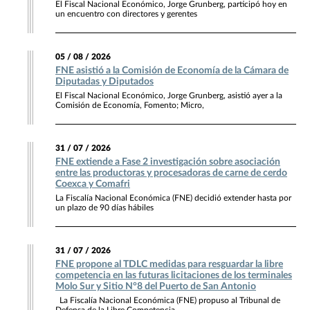
El Fiscal Nacional Económico, Jorge Grunberg, participó hoy en
un encuentro con directores y gerentes
05 / 08 / 2026
FNE asistió a la Comisión de Economía de la Cámara de
Diputadas y Diputados
El Fiscal Nacional Económico, Jorge Grunberg, asistió ayer a la
Comisión de Economía, Fomento; Micro,
31 / 07 / 2026
FNE extiende a Fase 2 investigación sobre asociación
entre las productoras y procesadoras de carne de cerdo
Coexca y Comafri
La Fiscalía Nacional Económica (FNE) decidió extender hasta por
un plazo de 90 días hábiles
31 / 07 / 2026
FNE propone al TDLC medidas para resguardar la libre
competencia en las futuras licitaciones de los terminales
Molo Sur y Sitio N°8 del Puerto de San Antonio
La Fiscalía Nacional Económica (FNE) propuso al Tribunal de