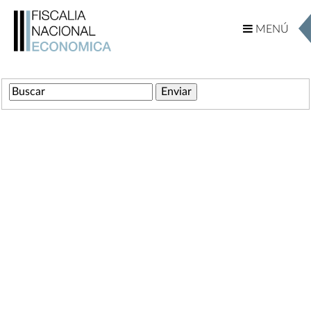
MENÚ
MENÚ
Ingrese su Búsqueda
Comunicaciones
Servicios
Marco Normativo
Decreto Ley 211
Otras Leyes