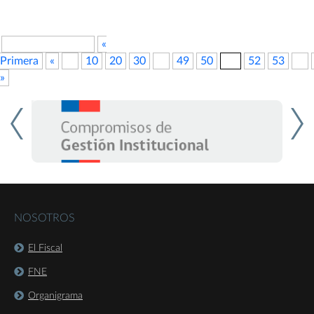
Antimonopolio Internacional
Pagina 51 de 625
«
Primera
«
...
10
20
30
...
49
50
51
52
53
...
»
NOSOTROS
El Fiscal
FNE
Organigrama