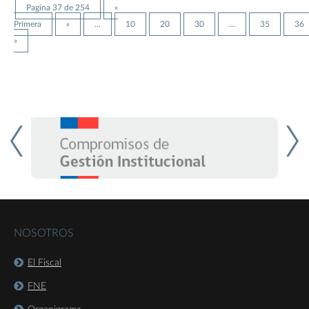
Pagina 37 de 254
«
Primera
«
...
10
20
30
...
35
36
»
NOSOTROS
El Fiscal
FNE