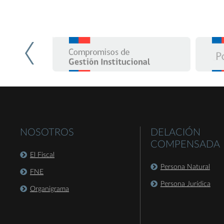
NOSOTROS
DELACIÓN
COMPENSADA
El Fiscal
Persona Natural
FNE
Persona Jurídica
Organigrama