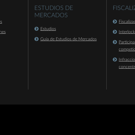
ESTUDIOS DE
FISCAL
MERCADOS
es
Fiscaliz
Estudios
nes
Interloc
Guía de Estudios de Mercados
Particip
competi
Infracci
concent