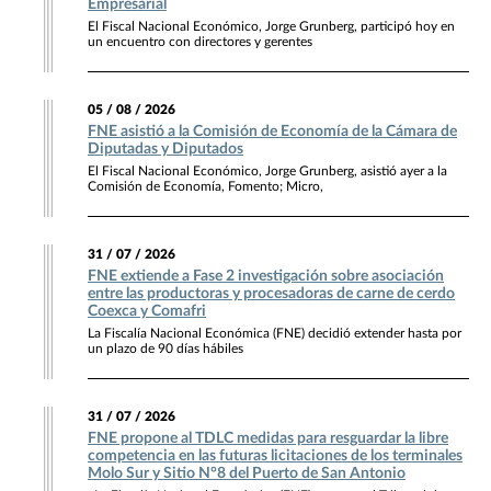
Empresarial
El Fiscal Nacional Económico, Jorge Grunberg, participó hoy en
un encuentro con directores y gerentes
05 / 08 / 2026
FNE asistió a la Comisión de Economía de la Cámara de
Diputadas y Diputados
El Fiscal Nacional Económico, Jorge Grunberg, asistió ayer a la
Comisión de Economía, Fomento; Micro,
31 / 07 / 2026
FNE extiende a Fase 2 investigación sobre asociación
entre las productoras y procesadoras de carne de cerdo
Coexca y Comafri
La Fiscalía Nacional Económica (FNE) decidió extender hasta por
un plazo de 90 días hábiles
31 / 07 / 2026
FNE propone al TDLC medidas para resguardar la libre
competencia en las futuras licitaciones de los terminales
Molo Sur y Sitio N°8 del Puerto de San Antonio