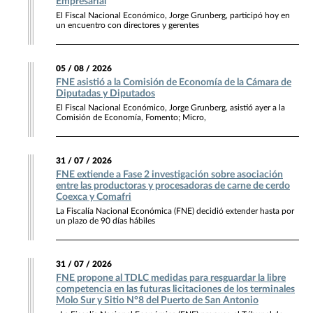
Empresarial
El Fiscal Nacional Económico, Jorge Grunberg, participó hoy en
un encuentro con directores y gerentes
05 / 08 / 2026
FNE asistió a la Comisión de Economía de la Cámara de
Diputadas y Diputados
El Fiscal Nacional Económico, Jorge Grunberg, asistió ayer a la
Comisión de Economía, Fomento; Micro,
31 / 07 / 2026
FNE extiende a Fase 2 investigación sobre asociación
entre las productoras y procesadoras de carne de cerdo
Coexca y Comafri
La Fiscalía Nacional Económica (FNE) decidió extender hasta por
un plazo de 90 días hábiles
31 / 07 / 2026
FNE propone al TDLC medidas para resguardar la libre
competencia en las futuras licitaciones de los terminales
Molo Sur y Sitio N°8 del Puerto de San Antonio