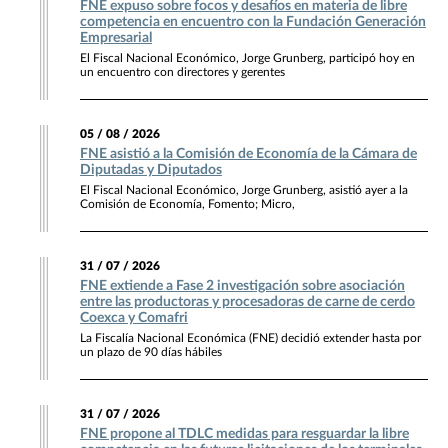
FNE expuso sobre focos y desafíos en materia de libre
competencia en encuentro con la Fundación Generación
Empresarial
El Fiscal Nacional Económico, Jorge Grunberg, participó hoy en
un encuentro con directores y gerentes
05 / 08 / 2026
FNE asistió a la Comisión de Economía de la Cámara de
Diputadas y Diputados
El Fiscal Nacional Económico, Jorge Grunberg, asistió ayer a la
Comisión de Economía, Fomento; Micro,
31 / 07 / 2026
FNE extiende a Fase 2 investigación sobre asociación
entre las productoras y procesadoras de carne de cerdo
Coexca y Comafri
La Fiscalía Nacional Económica (FNE) decidió extender hasta por
un plazo de 90 días hábiles
31 / 07 / 2026
FNE propone al TDLC medidas para resguardar la libre