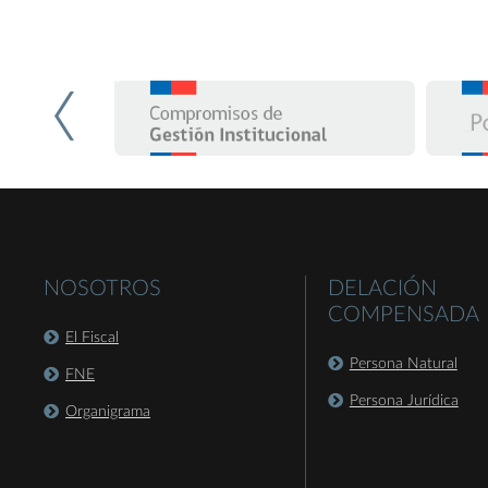
NOSOTROS
DELACIÓN
COMPENSADA
El Fiscal
Persona Natural
FNE
Persona Jurídica
Organigrama