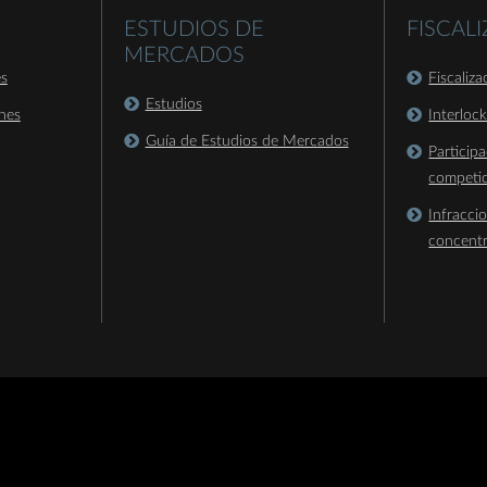
ESTUDIOS DE
FISCAL
MERCADOS
es
Fiscaliz
Estudios
nes
Interloc
Guía de Estudios de Mercados
Particip
competi
Infracci
concent