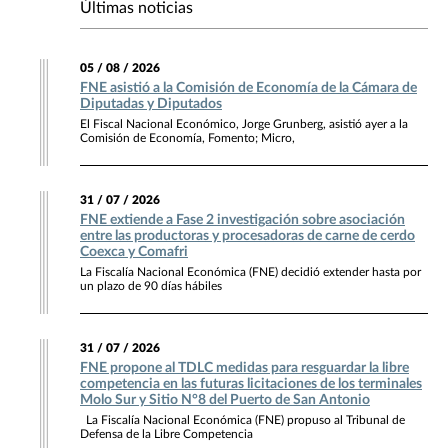
Últimas noticias
05 / 08 / 2026
FNE asistió a la Comisión de Economía de la Cámara de
Diputadas y Diputados
El Fiscal Nacional Económico, Jorge Grunberg, asistió ayer a la
Comisión de Economía, Fomento; Micro,
31 / 07 / 2026
FNE extiende a Fase 2 investigación sobre asociación
entre las productoras y procesadoras de carne de cerdo
Coexca y Comafri
La Fiscalía Nacional Económica (FNE) decidió extender hasta por
un plazo de 90 días hábiles
31 / 07 / 2026
FNE propone al TDLC medidas para resguardar la libre
competencia en las futuras licitaciones de los terminales
Molo Sur y Sitio N°8 del Puerto de San Antonio
La Fiscalía Nacional Económica (FNE) propuso al Tribunal de
Defensa de la Libre Competencia