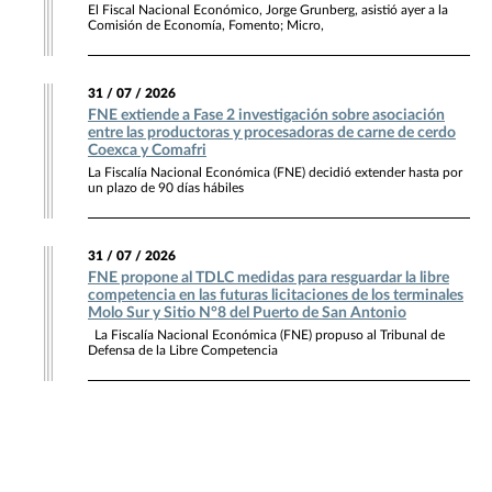
El Fiscal Nacional Económico, Jorge Grunberg, asistió ayer a la
Comisión de Economía, Fomento; Micro,
31 / 07 / 2026
FNE extiende a Fase 2 investigación sobre asociación
entre las productoras y procesadoras de carne de cerdo
Coexca y Comafri
La Fiscalía Nacional Económica (FNE) decidió extender hasta por
un plazo de 90 días hábiles
31 / 07 / 2026
FNE propone al TDLC medidas para resguardar la libre
competencia en las futuras licitaciones de los terminales
Molo Sur y Sitio N°8 del Puerto de San Antonio
La Fiscalía Nacional Económica (FNE) propuso al Tribunal de
Defensa de la Libre Competencia