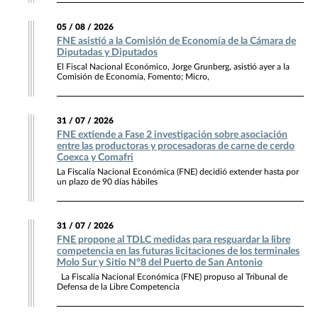
05 / 08 / 2026
FNE asistió a la Comisión de Economía de la Cámara de
Diputadas y Diputados
El Fiscal Nacional Económico, Jorge Grunberg, asistió ayer a la
Comisión de Economía, Fomento; Micro,
31 / 07 / 2026
FNE extiende a Fase 2 investigación sobre asociación
entre las productoras y procesadoras de carne de cerdo
Coexca y Comafri
La Fiscalía Nacional Económica (FNE) decidió extender hasta por
un plazo de 90 días hábiles
31 / 07 / 2026
FNE propone al TDLC medidas para resguardar la libre
competencia en las futuras licitaciones de los terminales
Molo Sur y Sitio N°8 del Puerto de San Antonio
La Fiscalía Nacional Económica (FNE) propuso al Tribunal de
Defensa de la Libre Competencia