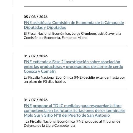
05 / 08 / 2026
FNE asistió a la Comisión de Economía de la Cámara de
Diputadas y Diputados
El Fiscal Nacional Económico, Jorge Grunberg, asistió ayer a la
Comisión de Economía, Fomento; Micro,
31 / 07 / 2026
FNE extiende a Fase 2 investigación sobre asociación
entre las productoras y procesadoras de carne de cerdo
Coexca y Comafri
La Fiscalía Nacional Económica (FNE) decidió extender hasta por
un plazo de 90 días hábiles
31 / 07 / 2026
FNE propone al TDLC medidas para resguardar la libre
competencia en las futuras licitaciones de los terminales
Molo Sur y Sitio N°8 del Puerto de San Antonio
La Fiscalía Nacional Económica (FNE) propuso al Tribunal de
Defensa de la Libre Competencia