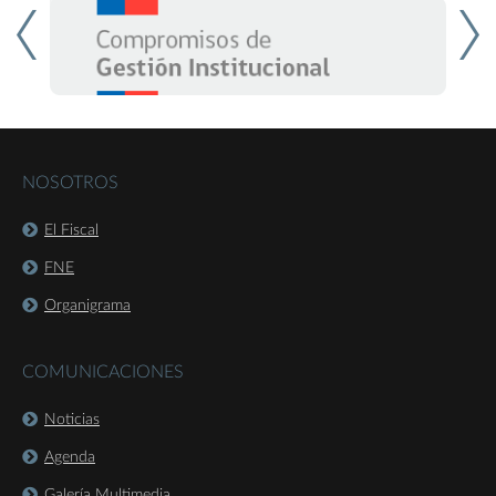
NOSOTROS
El Fiscal
FNE
Organigrama
COMUNICACIONES
Noticias
Agenda
Galería Multimedia