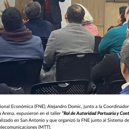
acional Económica (FNE), Alejandro Domic, junto a la Coordinado
 Arena, expusieron en el taller
“Rol de Autoridad Portuaria y Cont
ealizado en San Antonio y que organizó la FNE junto al Sistema d
Telecomunicaciones (MTT).