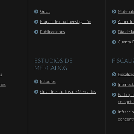
Guías
Material
Etapas de una Investigación
Acuerdo
Publicaciones
Día de l
Cuenta P
ESTUDIOS DE
FISCAL
MERCADOS
es
Fiscaliz
Estudios
nes
Interloc
Guía de Estudios de Mercados
Particip
competi
Infracci
concent