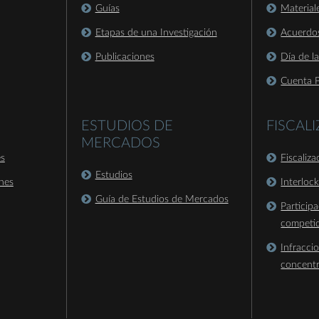
Guías
Material
Etapas de una Investigación
Acuerdo
Publicaciones
Día de l
Cuenta P
ESTUDIOS DE
FISCAL
MERCADOS
es
Fiscaliz
Estudios
nes
Interloc
Guía de Estudios de Mercados
Particip
competi
Infracci
concent