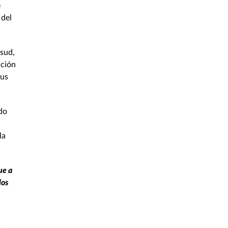
e
 del
osud,
ación
sus
ado
la
ue a
los