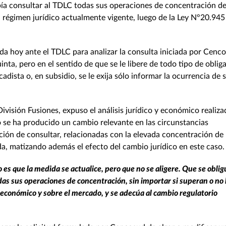
a consultar al TDLC todas sus operaciones de concentración d
al régimen jurídico actualmente vigente, luego de la Ley N°20.945
a hoy ante el TDLC para analizar la consulta iniciada por Cenc
nta, pero en el sentido de que se le libere de todo tipo de oblig
cadista o, en subsidio, se le exija sólo informar la ocurrencia de 
División Fusiones, expuso el análisis jurídico y económico realiz
o se ha producido un cambio relevante en las circunstancias
ión de consultar, relacionadas con la elevada concentración de 
ada, matizando además el efecto del cambio jurídico en este caso.
o es que la medida se actualice, pero que no se aligere. Que se oblig
odas sus operaciones de concentración, sin importar si superan o no 
 económico y sobre el mercado, y se adecúa al cambio regulatorio