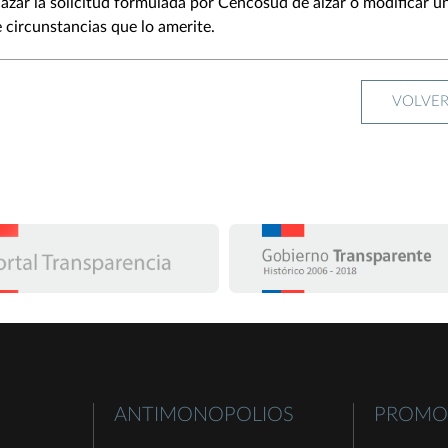
chazar la solicitud formulada por Cencosud de alzar o modificar u
 circunstancias que lo amerite.
VOLVE
ANTIMONOPOLIOS
PROMO