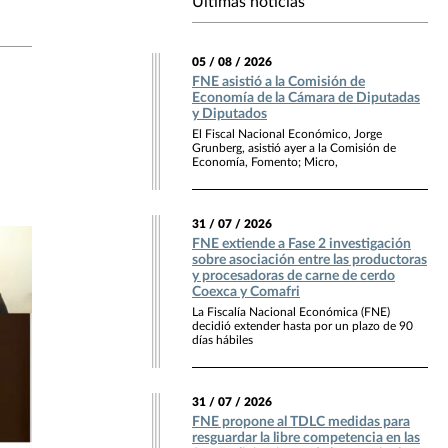
Últimas noticias
05 / 08 / 2026
FNE asistió a la Comisión de
Economía de la Cámara de Diputadas
y Diputados
El Fiscal Nacional Económico, Jorge
Grunberg, asistió ayer a la Comisión de
Economía, Fomento; Micro,
31 / 07 / 2026
FNE extiende a Fase 2 investigación
sobre asociación entre las productoras
y procesadoras de carne de cerdo
Coexca y Comafri
La Fiscalía Nacional Económica (FNE)
decidió extender hasta por un plazo de 90
días hábiles
31 / 07 / 2026
FNE propone al TDLC medidas para
resguardar la libre competencia en las