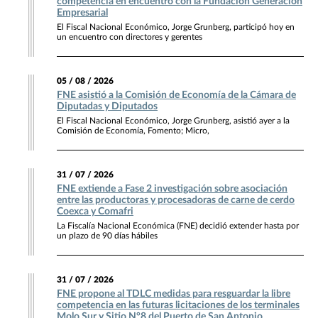
competencia en encuentro con la Fundación Generación
Empresarial
El Fiscal Nacional Económico, Jorge Grunberg, participó hoy en
un encuentro con directores y gerentes
05 / 08 / 2026
FNE asistió a la Comisión de Economía de la Cámara de
Diputadas y Diputados
El Fiscal Nacional Económico, Jorge Grunberg, asistió ayer a la
Comisión de Economía, Fomento; Micro,
31 / 07 / 2026
FNE extiende a Fase 2 investigación sobre asociación
entre las productoras y procesadoras de carne de cerdo
Coexca y Comafri
La Fiscalía Nacional Económica (FNE) decidió extender hasta por
un plazo de 90 días hábiles
31 / 07 / 2026
FNE propone al TDLC medidas para resguardar la libre
competencia en las futuras licitaciones de los terminales
Molo Sur y Sitio N°8 del Puerto de San Antonio