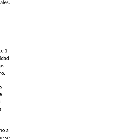
ales.
te 1
lidad
as,
ro.
s
e
a
e
no a
ue se