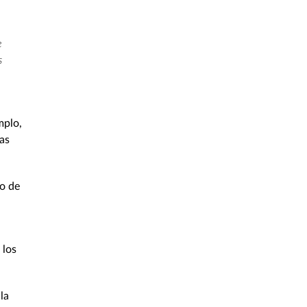
e
s
mplo,
as
ño de
 los
la