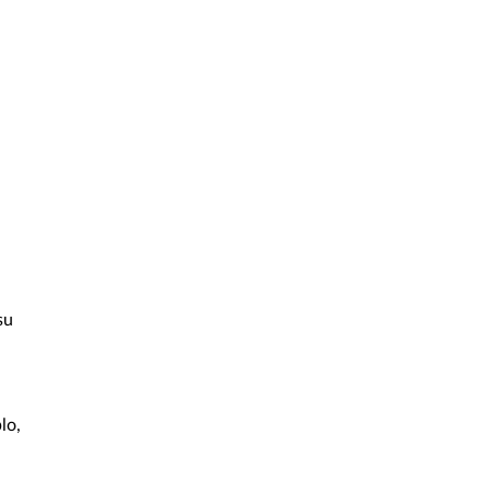
su
lo,