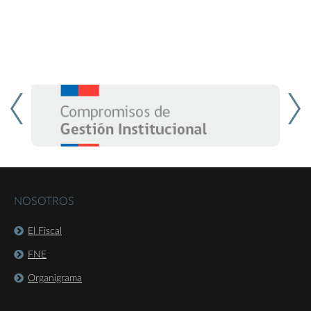
NOSOTROS
El Fiscal
FNE
Organigrama