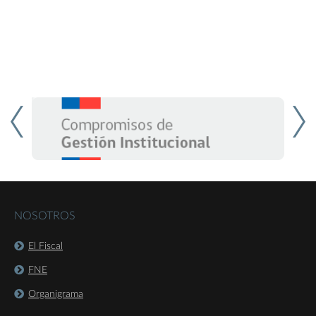
NOSOTROS
El Fiscal
FNE
Organigrama