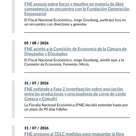
FNE expuso sobre focos y desafíos en materia de libre
competencia en encuentro con la Fundación Generación
Empresarial
El Fiscal Nacional Económico, Jorge Grunberg, participó hoy en
un encuentro con directores y gerentes
05 / 08 / 2026
FNE asistió a la Comisión de Economía de la Cámara de
Diputadas y Diputados
El Fiscal Nacional Económico, Jorge Grunberg, asistió ayer a la
Comisión de Economía, Fomento; Micro,
31 / 07 / 2026
FNE extiende a Fase 2 investigación sobre asociación
entre las productoras y procesadoras de carne de cerdo
Coexca y Comafri
La Fiscalía Nacional Económica (FNE) decidió extender hasta por
un plazo de 90 días hábiles
31 / 07 / 2026
FNE propone al TDLC medidas para resguardar la libre