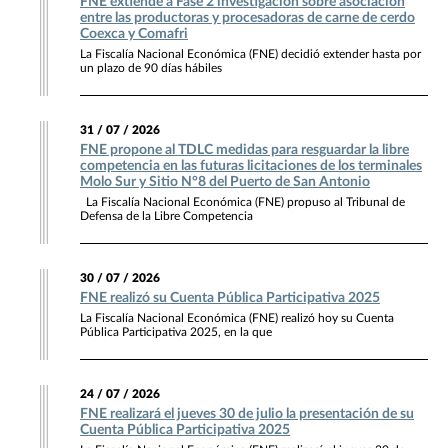
FNE extiende a Fase 2 investigación sobre asociación
entre las productoras y procesadoras de carne de cerdo
Coexca y Comafri
La Fiscalía Nacional Económica (FNE) decidió extender hasta por
un plazo de 90 días hábiles
31 / 07 / 2026
FNE propone al TDLC medidas para resguardar la libre
competencia en las futuras licitaciones de los terminales
Molo Sur y Sitio N°8 del Puerto de San Antonio
La Fiscalía Nacional Económica (FNE) propuso al Tribunal de
Defensa de la Libre Competencia
30 / 07 / 2026
FNE realizó su Cuenta Pública Participativa 2025
La Fiscalía Nacional Económica (FNE) realizó hoy su Cuenta
Pública Participativa 2025, en la que
24 / 07 / 2026
FNE realizará el jueves 30 de julio la presentación de su
Cuenta Pública Participativa 2025