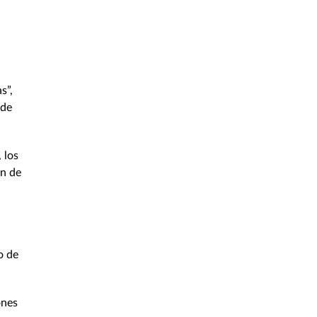
s”,
 de
 los
ón de
o de
ones