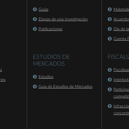
Guías
Material
Etapas de una Investigación
Acuerdo
Publicaciones
Día de l
Cuenta P
ESTUDIOS DE
FISCAL
MERCADOS
es
Fiscaliz
Estudios
nes
Interloc
Guía de Estudios de Mercados
Particip
competi
Infracci
concent