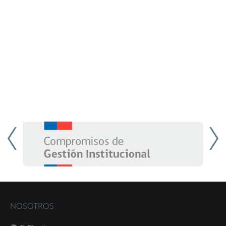
Artículo Segundo de la ley N.º 19.911, de 14 de noviembre de 2003.
Artículo 97º
.
En cualquier etapa del procedimiento, el
reclamante y el titular de la patente podrán celebrar una
licencia contractual.
Artículo 98º
.
El otorgamiento de una licencia no voluntaria no
impide la explotación de la patente por parte del titular ni el
otorgamiento de licencias voluntarias a terceros.
NOSOTROS