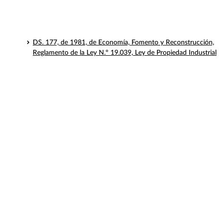
DFL Nº 323, Ley de Servicios de Gas
DFL Nº 382, Servicios Sanitarios
DS Nº 104, Empresas Portuarias
DS. 177, de 1981, de Economía, Fomento y Reconstrucción,
Reglamento de la Ley N.º 19.039, Ley de Propiedad Industrial
Ley N° 19.940 Transporte de Energia Eléctrica
Ley 20.088 Obligatoriedad Declaración Jurada Patrimonial
Ley N° 18.856 Servicios de Gas
Ley 19.496 Servicios Sanitarios
Ley N° 19.342 Variedades Vegetales
Ley N° 19.069 Organizaciones Sindicales
Ley 20.471 Portabilidad Numérica
Ley N° 20.478 Emergencias y Sistemas de
Telecomunicaciones
Guías Internas