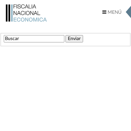
MENÚ
MENÚ
Ingrese su Búsqueda
Comunicaciones
Servicios
Marco Normativo
Decreto Ley 211
Otras Leyes