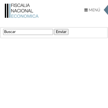
MENÚ
MENÚ
Ingrese su Búsqueda
Comunicaciones
Servicios
Marco Normativo
Decreto Ley 211
Otras Leyes