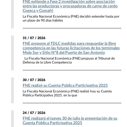
FNE extiende a Fase 2 investigación sobre asociación
entre las productoras y procesadoras de carne de cerdo
Coexca y Comafri
La Fiscalía Nacional Económica (FNE) decidió extender hasta por
un plazo de 90 días hábiles
31 / 07 / 2026
FNE propone al TDLC medidas para resguardar la libre
competencia en las futuras licitaciones de los terminales
Molo Sur y Sitio N°8 del Puerto de San Antonio
La Fiscalía Nacional Económica (FNE) propuso al Tribunal de
Defensa de la Libre Competencia
30 / 07 / 2026
FNE realizó su Cuenta Pública Participativa 2025
La Fiscalía Nacional Económica (FNE) realizó hoy su Cuenta
Pública Participativa 2025, en la que
24 / 07 / 2026
FNE realizará el jueves 30 de julio la presentación de su
Cuenta Pública Participativa 2025