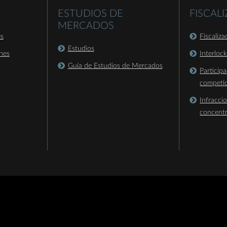
ESTUDIOS DE
FISCAL
MERCADOS
es
Fiscaliz
Estudios
nes
Interloc
Guía de Estudios de Mercados
Particip
competi
Infracci
concent