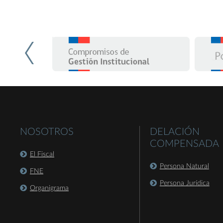
NOSOTROS
DELACIÓN
COMPENSADA
El Fiscal
Persona Natural
FNE
Persona Jurídica
Organigrama