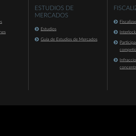
ESTUDIOS DE
FISCAL
MERCADOS
es
Fiscaliz
Estudios
nes
Interloc
Guía de Estudios de Mercados
Particip
competi
Infracci
concent