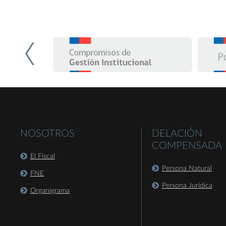
NOSOTROS
DELACIÓN
COMPENSADA
El Fiscal
Persona Natural
FNE
Persona Jurídica
Organigrama