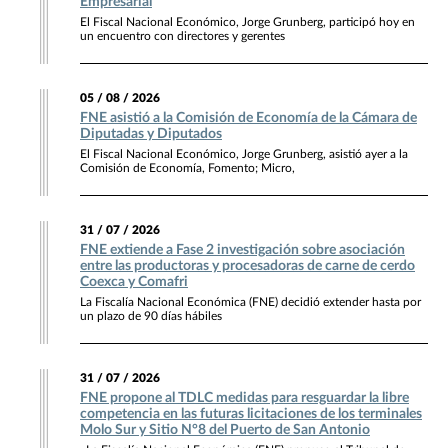
Empresarial
El Fiscal Nacional Económico, Jorge Grunberg, participó hoy en
un encuentro con directores y gerentes
05 / 08 / 2026
FNE asistió a la Comisión de Economía de la Cámara de
Diputadas y Diputados
El Fiscal Nacional Económico, Jorge Grunberg, asistió ayer a la
Comisión de Economía, Fomento; Micro,
31 / 07 / 2026
FNE extiende a Fase 2 investigación sobre asociación
entre las productoras y procesadoras de carne de cerdo
Coexca y Comafri
La Fiscalía Nacional Económica (FNE) decidió extender hasta por
un plazo de 90 días hábiles
31 / 07 / 2026
FNE propone al TDLC medidas para resguardar la libre
competencia en las futuras licitaciones de los terminales
Molo Sur y Sitio N°8 del Puerto de San Antonio