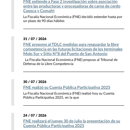
FNE extiende a Fase 2 investigación sobre asociación
entre las productoras y procesadoras de carne de cerdo
Coexca y Comafri
La Fiscalía Nacional Económica (FNE) decidió extender hasta por
un plazo de 90 días hábiles
31 / 07 / 2026
FNE propone al TDLC medidas para resguardar la libre
competencia en las futuras licitaciones de los terminales
Molo Sur y Sitio N°8 del Puerto de San Antonio
La Fiscalía Nacional Económica (FNE) propuso al Tribunal de
Defensa de la Libre Competencia
30 / 07 / 2026
FNE realizó su Cuenta Pública Participativa 2025
La Fiscalía Nacional Económica (FNE) realizó hoy su Cuenta
Pública Participativa 2025, en la que
24 / 07 / 2026
FNE realizará el jueves 30 de julio la presentación de su
Cuenta Pública Participativa 2025