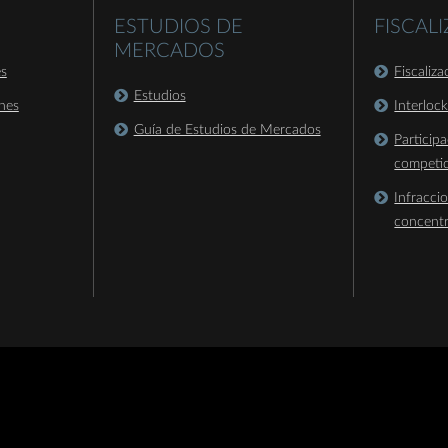
ESTUDIOS DE
FISCAL
MERCADOS
es
Fiscaliz
Estudios
nes
Interloc
Guía de Estudios de Mercados
Particip
competi
Infracci
concent