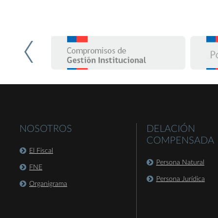
NOSOTROS
DELACIÓN
COMPENSADA
El Fiscal
Persona Natural
FNE
Persona Jurídica
Organigrama