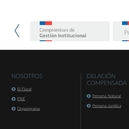
NOSOTROS
DELACIÓN
COMPENSADA
El Fiscal
Persona Natural
FNE
Persona Jurídica
Organigrama