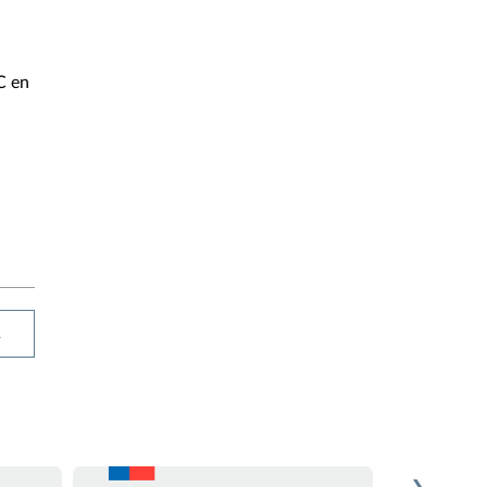
C en
R