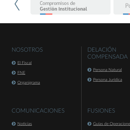
NOSOTROS
DELACIÓN
COMPENSADA
El Fiscal
Persona Natural
FNE
Persona Jurídica
Organigrama
COMUNICACIONES
FUSIONES
Noticias
Guías de Operacion