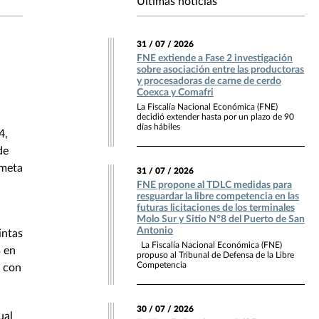
Últimas noticias
31 / 07 / 2026
FNE extiende a Fase 2 investigación
sobre asociación entre las productoras
y procesadoras de carne de cerdo
Coexca y Comafri
La Fiscalía Nacional Económica (FNE)
decidió extender hasta por un plazo de 90
días hábiles
4,
de
ometa
31 / 07 / 2026
FNE propone al TDLC medidas para
resguardar la libre competencia en las
futuras licitaciones de los terminales
Molo Sur y Sitio N°8 del Puerto de San
Antonio
intas
La Fiscalía Nacional Económica (FNE)
s en
propuso al Tribunal de Defensa de la Libre
Competencia
y con
30 / 07 / 2026
ual