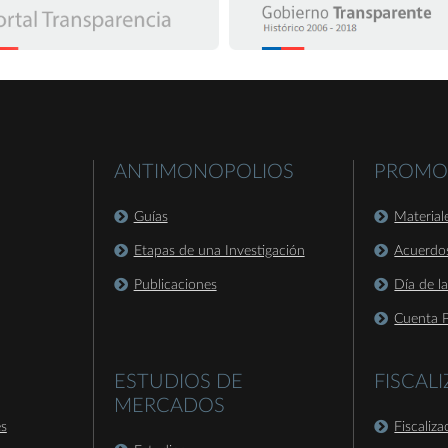
ANTIMONOPOLIOS
PROMO
Guías
Material
Etapas de una Investigación
Acuerdo
Publicaciones
Día de l
Cuenta P
ESTUDIOS DE
FISCAL
MERCADOS
es
Fiscaliz