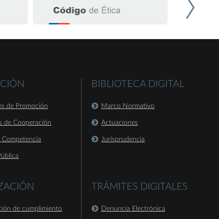
CIÓN
BIBLIOTECA DIGITAL
es de Promoción
Marco Normativo
s de Cooperación
Actuaciones
a Competencia
Jurisprudencia
ública
IZACIÓN
TRÁMITES DIGITALES
ación de cumplimiento
Denuncia Electrónica