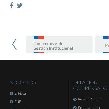
NOSOTROS
DELACIÓN
COMPENSADA
El Fiscal
Persona Natural
FNE
Persona Jurídica