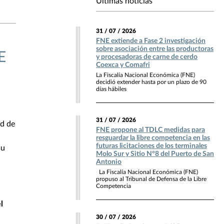
Últimas noticias
31 / 07 / 2026
FNE extiende a Fase 2 investigación
sobre asociación entre las productoras
E
y procesadoras de carne de cerdo
Coexca y Comafri
La Fiscalía Nacional Económica (FNE)
decidió extender hasta por un plazo de 90
días hábiles
31 / 07 / 2026
ad de
FNE propone al TDLC medidas para
resguardar la libre competencia en las
futuras licitaciones de los terminales
su
Molo Sur y Sitio N°8 del Puerto de San
Antonio
La Fiscalía Nacional Económica (FNE)
propuso al Tribunal de Defensa de la Libre
Competencia
l
30 / 07 / 2026