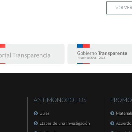
VOLVE
ANTIMONOPOLIOS
PROMO
Guías
Material
Etapas de una Investigación
Acuerdo