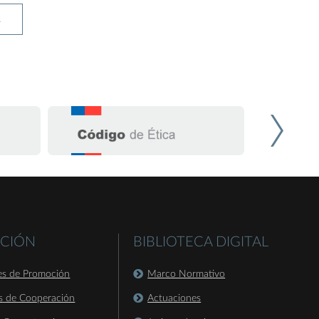
R
CIÓN
BIBLIOTECA DIGITAL
es de Promoción
Marco Normativo
s de Cooperación
Actuaciones