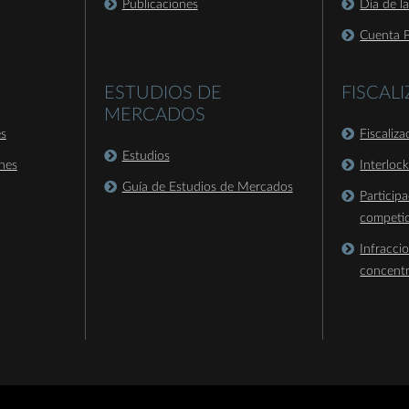
Publicaciones
Día de l
Cuenta P
ESTUDIOS DE
FISCAL
MERCADOS
es
Fiscaliz
Estudios
nes
Interloc
Guía de Estudios de Mercados
Particip
competi
Infracci
concent