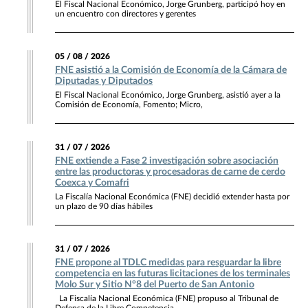
El Fiscal Nacional Económico, Jorge Grunberg, participó hoy en
un encuentro con directores y gerentes
05 / 08 / 2026
FNE asistió a la Comisión de Economía de la Cámara de
Diputadas y Diputados
El Fiscal Nacional Económico, Jorge Grunberg, asistió ayer a la
Comisión de Economía, Fomento; Micro,
31 / 07 / 2026
FNE extiende a Fase 2 investigación sobre asociación
entre las productoras y procesadoras de carne de cerdo
Coexca y Comafri
La Fiscalía Nacional Económica (FNE) decidió extender hasta por
un plazo de 90 días hábiles
31 / 07 / 2026
FNE propone al TDLC medidas para resguardar la libre
competencia en las futuras licitaciones de los terminales
Molo Sur y Sitio N°8 del Puerto de San Antonio
La Fiscalía Nacional Económica (FNE) propuso al Tribunal de