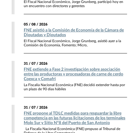
El Fiscal Nacional Económico, Jorge Grunberg, participó hoy en
un encuentro con directores y gerentes
05 / 08 / 2026
FNE asistió a la Comisión de Economía de la Cámara de
Diputadas y Diputados
El Fiscal Nacional Económico, Jorge Grunberg, asistió ayer a la
Comisión de Economía, Fomento; Micro,
31 / 07 / 2026
FNE extiende a Fase 2 investigación sobre asociación
entre las productoras y procesadoras de carne de cerdo
Coexca y Comafri
La Fiscalía Nacional Económica (FNE) decidió extender hasta por
un plazo de 90 días hábiles
31 / 07 / 2026
FNE propone al TDLC medidas para resguardar la libre
competencia en las futuras licitaciones de los terminales
Molo Sur y Sitio N°8 del Puerto de San Antonio
La Fiscalía Nacional Económica (FNE) propuso al Tribunal de