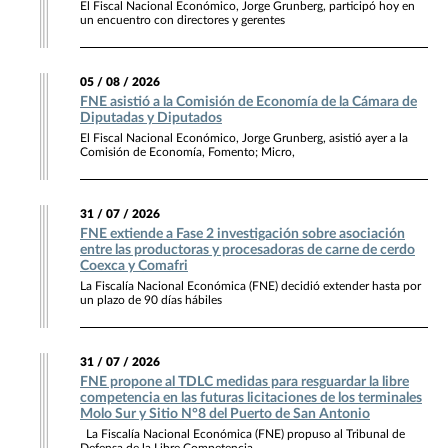
El Fiscal Nacional Económico, Jorge Grunberg, participó hoy en
un encuentro con directores y gerentes
05 / 08 / 2026
FNE asistió a la Comisión de Economía de la Cámara de
Diputadas y Diputados
El Fiscal Nacional Económico, Jorge Grunberg, asistió ayer a la
Comisión de Economía, Fomento; Micro,
31 / 07 / 2026
FNE extiende a Fase 2 investigación sobre asociación
entre las productoras y procesadoras de carne de cerdo
Coexca y Comafri
La Fiscalía Nacional Económica (FNE) decidió extender hasta por
un plazo de 90 días hábiles
31 / 07 / 2026
FNE propone al TDLC medidas para resguardar la libre
competencia en las futuras licitaciones de los terminales
Molo Sur y Sitio N°8 del Puerto de San Antonio
La Fiscalía Nacional Económica (FNE) propuso al Tribunal de