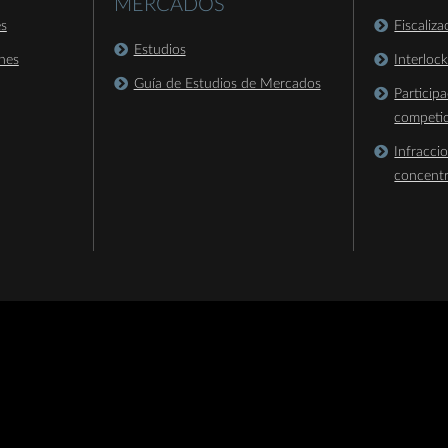
MERCADOS
es
Fiscaliz
Estudios
nes
Interloc
Guía de Estudios de Mercados
Particip
competi
Infracci
concent