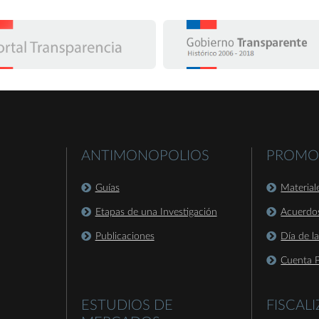
ANTIMONOPOLIOS
PROMO
Guías
Material
Etapas de una Investigación
Acuerdo
Publicaciones
Día de l
Cuenta P
ESTUDIOS DE
FISCAL